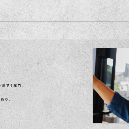
〉は今年で9年目。
舗あり。