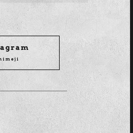
tagram
himeji