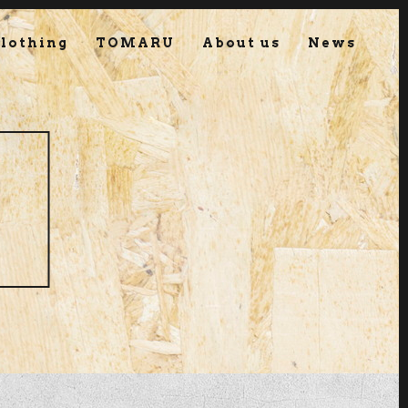
lothing
TOMARU
About us
News
g