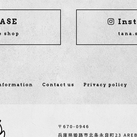
ASE
Ins
e shop
tana.
nformation
Contact us
Privacy policy
〒670-0946
兵庫県姫路市北条永良町23 AREBR