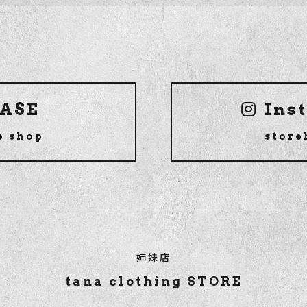
ASE
Ins
e shop
store
姉妹店
tana clothing STORE