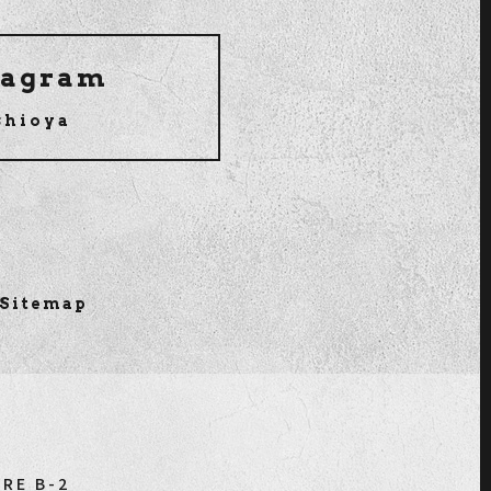
tagram
shioya
Sitemap
E B-2